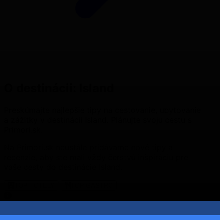
O destinácii: Island
Preskúmajte najlepšie tipy na cestovanie, ubytovanie
a zážitky v destinácii Island. Plánujte svoju cestu s
Primori.sk.
Na Primori.sk neustále pridávame nové tipy a
recenzie, aby ste mali vždy čerstvú inšpiráciu pre
vaše cesty do destinácie Island.
TOP HOTELY
TOP GASTRO
Preskúmajte Island s Primori.sk! Tipy na cesty,