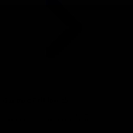
Gastro s PriMori.sk
Objavujte chute sveta! Recenzie reštaurácií, tradičné
jedlá, lokálne špeciality a tipy na gastronomické
zážitky z rôznych kútov sveta.