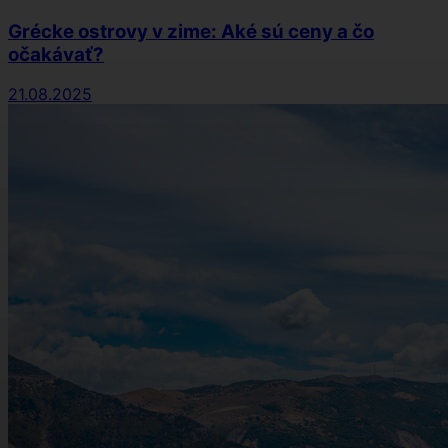
Grécke ostrovy v zime: Aké sú ceny a čo
očakávať?
21.08.2025