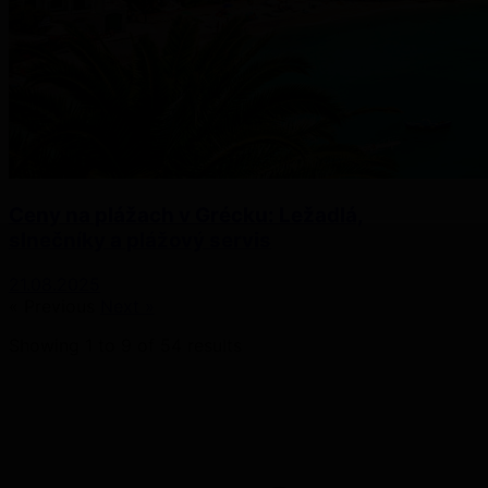
Ceny na plážach v Grécku: Ležadlá,
slnečníky a plážový servis
21.08.2025
« Previous
Next »
Showing
1
to
9
of
54
results