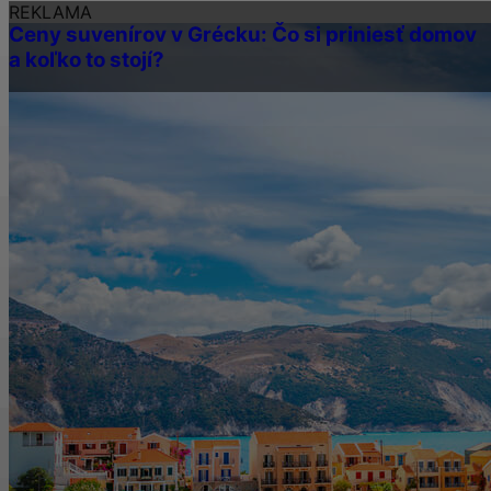
REKLAMA
Ceny suvenírov v Grécku: Čo si priniesť domov
a koľko to stojí?