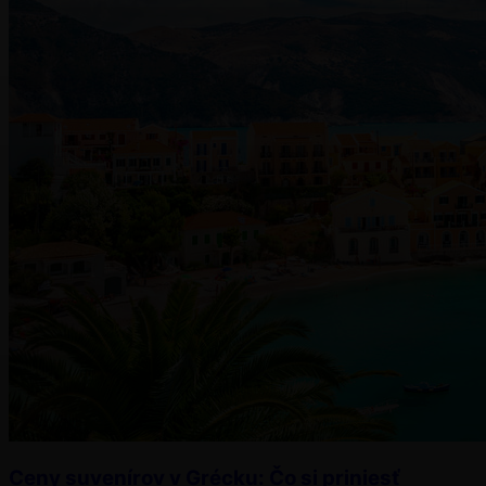
Ceny suvenírov v Grécku: Čo si priniesť