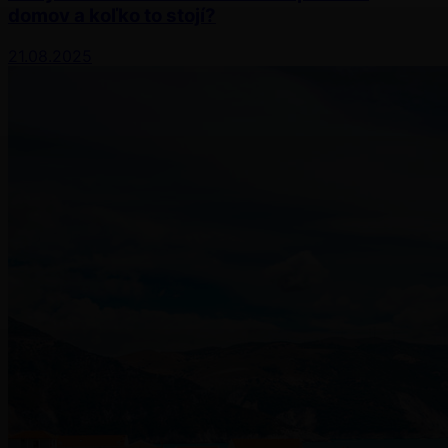
domov a koľko to stojí?
21.08.2025