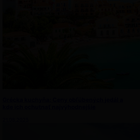
Grécka kuchyňa: Ceny obľúbených jedál a
kde ich ochutnať najvýhodnejšie
21.08.2025