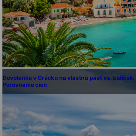
Dovolenka v Grécku na vlastnú päsť vs. balíček:
Porovnanie cien