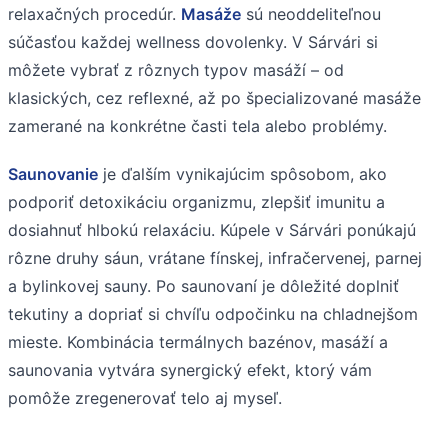
relaxačných procedúr.
Masáže
sú neoddeliteľnou
súčasťou každej wellness dovolenky. V Sárvári si
môžete vybrať z rôznych typov masáží – od
klasických, cez reflexné, až po špecializované masáže
zamerané na konkrétne časti tela alebo problémy.
Saunovanie
je ďalším vynikajúcim spôsobom, ako
podporiť detoxikáciu organizmu, zlepšiť imunitu a
dosiahnuť hlbokú relaxáciu. Kúpele v Sárvári ponúkajú
rôzne druhy sáun, vrátane fínskej, infračervenej, parnej
a bylinkovej sauny. Po saunovaní je dôležité doplniť
tekutiny a dopriať si chvíľu odpočinku na chladnejšom
mieste. Kombinácia termálnych bazénov, masáží a
saunovania vytvára synergický efekt, ktorý vám
pomôže zregenerovať telo aj myseľ.