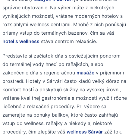
správne ubytovanie. Na výber máte z niekoľkých
vynikajúcich možností, vrátane moderných hotelov s
rozsiahlymi wellness centrami. Mnohé z nich ponúkajú
priamy vstup do termálnych bazénov, čím sa váš
hotel s wellness
stáva centrom relaxácie.
Predstavte si začiatok dňa s osviežujúcim ponorom
do termálnej vody hneď po raňajkách, alebo
zakončenie dňa s regeneračnou
masáže
v príjemnom
prostredí. Hotely v Sárvári často kladú veľký dôraz na
komfort hostí a poskytujú služby na vysokej úrovni,
vrátane kvalitnej gastronómie a možnosti využiť rôzne
liečebné a relaxačné procedúry. Pri výbere sa
zamerajte na ponuky balíkov, ktoré často zahŕňajú
vstup do wellness, raňajky a niekedy aj niektoré
procedúry, čím zlepšíte váš
wellness Sárvár
zážitok.