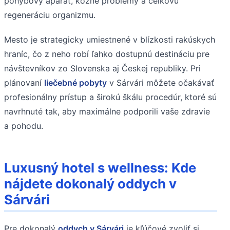
pohybový aparát, kožné problémy a celkovú
regeneráciu organizmu.
Mesto je strategicky umiestnené v blízkosti rakúskych
hraníc, čo z neho robí ľahko dostupnú destináciu pre
návštevníkov zo Slovenska aj Českej republiky. Pri
plánovaní
liečebné pobyty
v Sárvári môžete očakávať
profesionálny prístup a širokú škálu procedúr, ktoré sú
navrhnuté tak, aby maximálne podporili vaše zdravie
a pohodu.
Luxusný hotel s wellness: Kde
nájdete dokonalý oddych v
Sárvári
Pre dokonalý
oddych v Sárvári
je kľúčové zvoliť si