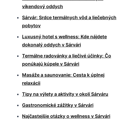
víkendový oddych
Sárvár: Srdce termálnych vôd a liečebných
pobytov
Luxusný hotel s wellness: Kde nájdete
dokonalý oddych v Sárvári
Termálne radovánky a liečivé účinky: Čo
ponúkajú kúpele v Sárvári
Masáže a saunovanie: Cesta k úplnej
relaxácii
Tipy na výlety a aktivity v okolí Sárváru
Gastronomické zážitky v Sárvári
Najčastejšie otázky o wellness v Sárvári