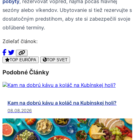
pobyty
, rezervovať vopred, najmä počas hlavnej
sezóny alebo víkendov. Ubytovanie si tiež rezervujte s
dostatočným predstihom, aby ste si zabezpečili svoje
obľúbené termíny.
Zdieľať článok:
TOP EURÓPA
TOP SVET
Podobné Články
Kam na dobrú kávu a koláč na Kubínskej holi?
08.08.2026