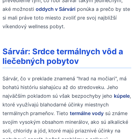
prevedieme tým, čo robí Sárvár takým jedinečným,
aké možnosti
oddych v Sárvári
ponúka a prečo by ste
si mali práve toto miesto zvoliť pre svoj najbližší
víkendový wellness pobyt.
Sárvár: Srdce termálnych vôd a
liečebných pobytov
Sárvár, čo v preklade znamená "hrad na močiari", má
bohatú históriu siahajúcu až do stredoveku. Jeho
najväčším pokladom sú však bezpochyby jeho
kúpele
,
ktoré využívajú blahodarné účinky miestnych
termálnych prameňov. Tieto
termálne vody
sú známe
svojím vysokým obsahom minerálov, ako sú alkalické
soli, chloridy a jód, ktoré majú priaznivé účinky na