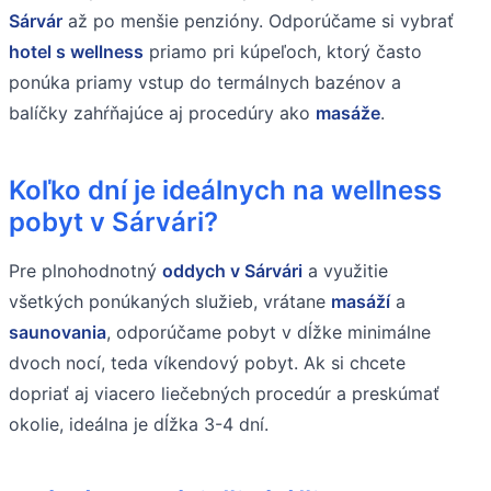
Sárvár
až po menšie penzióny. Odporúčame si vybrať
hotel s wellness
priamo pri kúpeľoch, ktorý často
ponúka priamy vstup do termálnych bazénov a
balíčky zahŕňajúce aj procedúry ako
masáže
.
Koľko dní je ideálnych na wellness
pobyt v Sárvári?
Pre plnohodnotný
oddych v Sárvári
a využitie
všetkých ponúkaných služieb, vrátane
masáží
a
saunovania
, odporúčame pobyt v dĺžke minimálne
dvoch nocí, teda víkendový pobyt. Ak si chcete
dopriať aj viacero liečebných procedúr a preskúmať
okolie, ideálna je dĺžka 3-4 dní.