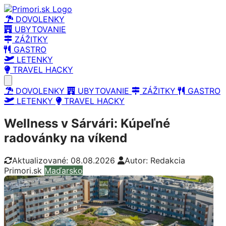
DOVOLENKY
UBYTOVANIE
ZÁŽITKY
GASTRO
LETENKY
TRAVEL HACKY
Open main menu
DOVOLENKY
UBYTOVANIE
ZÁŽITKY
GASTRO
LETENKY
TRAVEL HACKY
Wellness v Sárvári: Kúpeľné
radovánky na víkend
Aktualizované: 08.08.2026
Autor: Redakcia
Primori.sk
Maďarsko