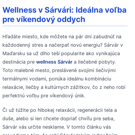
Wellness v Sárvári: Ideálna voľba
pre víkendový oddych
Hľadáte miesto, kde môžete na pár dní zabudnúť na
každodenný stres a načerpať novú energiu? Sárvár v
Maďarsku sa už dlho teší popularite ako vynikajúca
destinácia pre
wellness Sárvár
a liečebné pobyty.
Toto malebné mesto, preslávené svojimi liečivými
termálnymi vodami, ponúka ideálnu kombináciu
relaxácie, liečby a kultúrnych zážitkov, čo z neho robí
perfektnú voľbu pre víkendový únik.
Či už túžite po hlbokej relaxácii, regenerácii tela a
duše, alebo si len chcete dopriať chvíľu pre seba,
Sárvár vás určite nesklame. V tomto článku vás