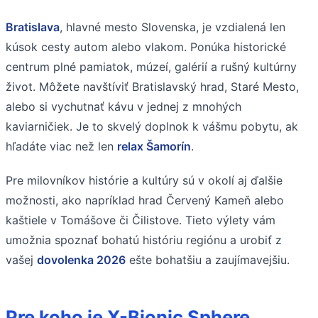
Bratislava
, hlavné mesto Slovenska, je vzdialená len
kúsok cesty autom alebo vlakom. Ponúka historické
centrum plné pamiatok, múzeí, galérií a rušný kultúrny
život. Môžete navštíviť Bratislavský hrad, Staré Mesto,
alebo si vychutnať kávu v jednej z mnohých
kaviarničiek. Je to skvelý doplnok k vášmu pobytu, ak
hľadáte viac než len
relax Šamorín
.
Pre milovníkov histórie a kultúry sú v okolí aj ďalšie
možnosti, ako napríklad hrad Červený Kameň alebo
kaštiele v Tomášove či Čilistove. Tieto výlety vám
umožnia spoznať bohatú históriu regiónu a urobiť z
vašej
dovolenka 2026
ešte bohatšiu a zaujímavejšiu.
Pre koho je X-Bionic Sphere