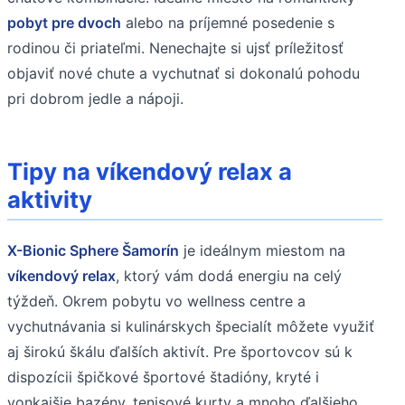
pobyt pre dvoch
alebo na príjemné posedenie s
rodinou či priateľmi. Nenechajte si ujsť príležitosť
objaviť nové chute a vychutnať si dokonalú pohodu
pri dobrom jedle a nápoji.
Tipy na víkendový relax a
aktivity
X-Bionic Sphere Šamorín
je ideálnym miestom na
víkendový relax
, ktorý vám dodá energiu na celý
týždeň. Okrem pobytu vo wellness centre a
vychutnávania si kulinárskych špecialít môžete využiť
aj širokú škálu ďalších aktivít. Pre športovcov sú k
dispozícii špičkové športové štadióny, kryté i
vonkajšie bazény, tenisové kurty a mnoho ďalšieho.