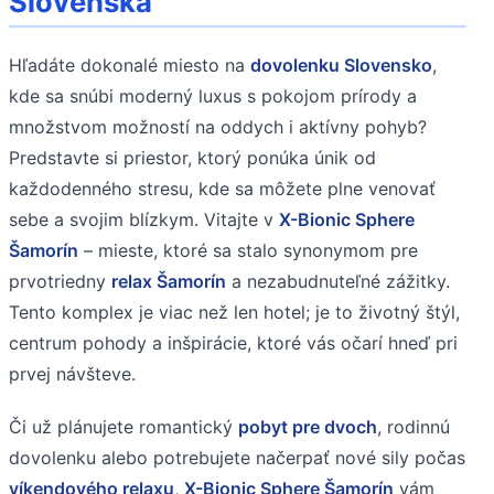
Slovenska
Hľadáte dokonalé miesto na
dovolenku Slovensko
,
kde sa snúbi moderný luxus s pokojom prírody a
množstvom možností na oddych i aktívny pohyb?
Predstavte si priestor, ktorý ponúka únik od
každodenného stresu, kde sa môžete plne venovať
sebe a svojim blízkym. Vitajte v
X-Bionic Sphere
Šamorín
– mieste, ktoré sa stalo synonymom pre
prvotriedny
relax Šamorín
a nezabudnuteľné zážitky.
Tento komplex je viac než len hotel; je to životný štýl,
centrum pohody a inšpirácie, ktoré vás očarí hneď pri
prvej návšteve.
Či už plánujete romantický
pobyt pre dvoch
, rodinnú
dovolenku alebo potrebujete načerpať nové sily počas
víkendového relaxu
,
X-Bionic Sphere Šamorín
vám