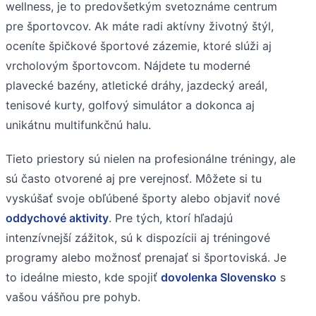
wellness, je to predovšetkým svetoznáme centrum
pre športovcov. Ak máte radi aktívny životný štýl,
oceníte špičkové športové zázemie, ktoré slúži aj
vrcholovým športovcom. Nájdete tu moderné
plavecké bazény, atletické dráhy, jazdecký areál,
tenisové kurty, golfový simulátor a dokonca aj
unikátnu multifunkčnú halu.
Tieto priestory sú nielen na profesionálne tréningy, ale
sú často otvorené aj pre verejnosť. Môžete si tu
vyskúšať svoje obľúbené športy alebo objaviť nové
oddychové aktivity
. Pre tých, ktorí hľadajú
intenzívnejší zážitok, sú k dispozícii aj tréningové
programy alebo možnosť prenajať si športoviská. Je
to ideálne miesto, kde spojiť
dovolenka Slovensko
s
vašou vášňou pre pohyb.