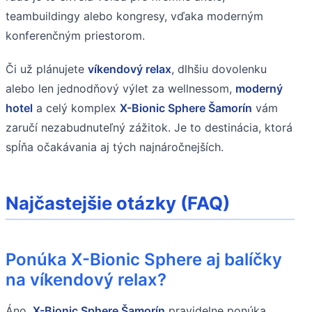
teambuildingy alebo kongresy, vďaka moderným
konferenčným priestorom.
Či už plánujete
víkendový relax
, dlhšiu dovolenku
alebo len jednodňový výlet za wellnessom,
moderný
hotel
a celý komplex
X-Bionic Sphere Šamorín
vám
zaručí nezabudnuteľný zážitok. Je to destinácia, ktorá
spĺňa očakávania aj tých najnáročnejších.
Najčastejšie otázky (FAQ)
Ponúka X-Bionic Sphere aj balíčky
na víkendový relax?
Áno,
X-Bionic Sphere Šamorín
pravidelne ponúka