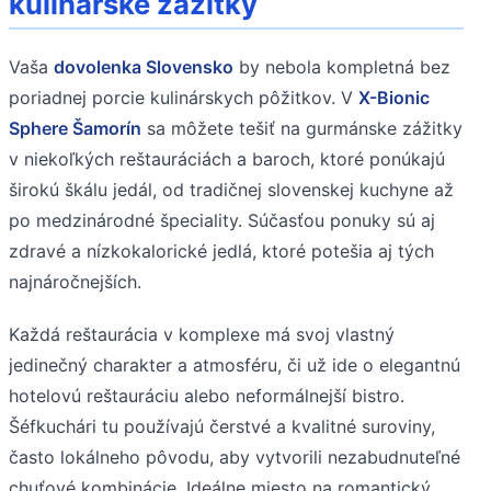
kulinárske zážitky
Vaša
dovolenka Slovensko
by nebola kompletná bez
poriadnej porcie kulinárskych pôžitkov. V
X-Bionic
Sphere Šamorín
sa môžete tešiť na gurmánske zážitky
v niekoľkých reštauráciách a baroch, ktoré ponúkajú
širokú škálu jedál, od tradičnej slovenskej kuchyne až
po medzinárodné špeciality. Súčasťou ponuky sú aj
zdravé a nízkokalorické jedlá, ktoré potešia aj tých
najnáročnejších.
Každá reštaurácia v komplexe má svoj vlastný
jedinečný charakter a atmosféru, či už ide o elegantnú
hotelovú reštauráciu alebo neformálnejší bistro.
Šéfkuchári tu používajú čerstvé a kvalitné suroviny,
často lokálneho pôvodu, aby vytvorili nezabudnuteľné
chuťové kombinácie. Ideálne miesto na romantický