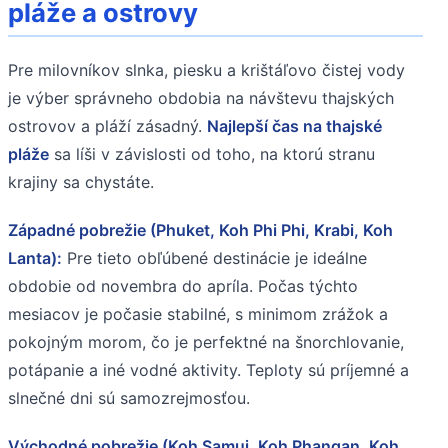
pláže a ostrovy
Pre milovníkov slnka, piesku a krištáľovo čistej vody
je výber správneho obdobia na návštevu thajských
ostrovov a pláží zásadný.
Najlepší čas na thajské
pláže
sa líši v závislosti od toho, na ktorú stranu
krajiny sa chystáte.
Západné pobrežie (Phuket, Koh Phi Phi, Krabi, Koh
Lanta):
Pre tieto obľúbené destinácie je ideálne
obdobie od novembra do apríla. Počas týchto
mesiacov je počasie stabilné, s minimom zrážok a
pokojným morom, čo je perfektné na šnorchlovanie,
potápanie a iné vodné aktivity. Teploty sú príjemné a
slnečné dni sú samozrejmosťou.
Východné pobrežie (Koh Samui, Koh Phangan, Koh