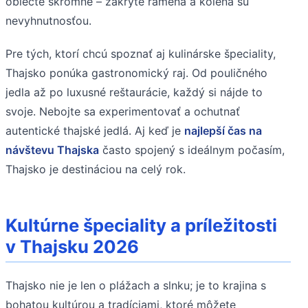
oblečte skromne – zakryté ramená a kolená sú
nevyhnutnosťou.
Pre tých, ktorí chcú spoznať aj kulinárske špeciality,
Thajsko ponúka gastronomický raj. Od pouličného
jedla až po luxusné reštaurácie, každý si nájde to
svoje. Nebojte sa experimentovať a ochutnať
autentické thajské jedlá. Aj keď je
najlepší čas na
návštevu Thajska
často spojený s ideálnym počasím,
Thajsko je destináciou na celý rok.
Kultúrne špeciality a príležitosti
v Thajsku 2026
Thajsko nie je len o plážach a slnku; je to krajina s
bohatou kultúrou a tradíciami, ktoré môžete