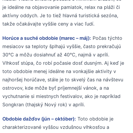
je ideálne na objavovanie pamiatok, relax na pláži či
aktívny oddych. Je to tiež hlavná turistická sezóna,
takže očakávajte vyššie ceny a viac ľudí.
Horúce a suché obdobie (marec – máj):
Počas týchto
mesiacov sa teploty šplhajú vyššie, často prekračujú
30°C a môžu dosiahnuť až 40°C, najmä v apríli.
Vlhkosť stúpa, čo robí počasie dosť dusným. Aj keď je
toto obdobie menej ideálne na vonkajšie aktivity v
najhoršej horúčave, stále je to skvelý čas na návštevu
ostrovov, kde môže byť príjemnejší vánok, a na
vychutnanie si miestnych festivalov, ako je napríklad
Songkran (thajský Nový rok) v apríli.
Obdobie dažďov (jún – október):
Toto obdobie je
charakterizované vyššou vzdušnou vlhkosťou a