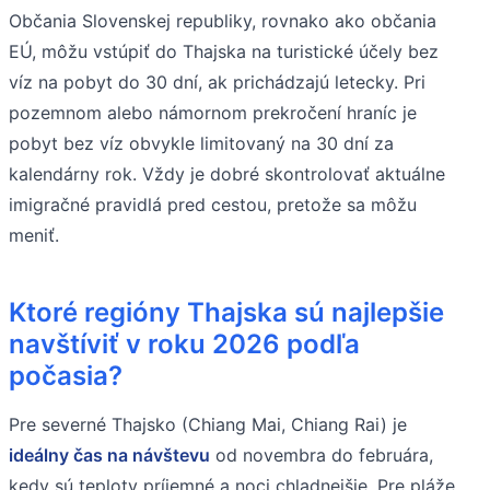
Občania Slovenskej republiky, rovnako ako občania
EÚ, môžu vstúpiť do Thajska na turistické účely bez
víz na pobyt do 30 dní, ak prichádzajú letecky. Pri
pozemnom alebo námornom prekročení hraníc je
pobyt bez víz obvykle limitovaný na 30 dní za
kalendárny rok. Vždy je dobré skontrolovať aktuálne
imigračné pravidlá pred cestou, pretože sa môžu
meniť.
Ktoré regióny Thajska sú najlepšie
navštíviť v roku 2026 podľa
počasia?
Pre severné Thajsko (Chiang Mai, Chiang Rai) je
ideálny čas na návštevu
od novembra do februára,
kedy sú teploty príjemné a noci chladnejšie. Pre pláže