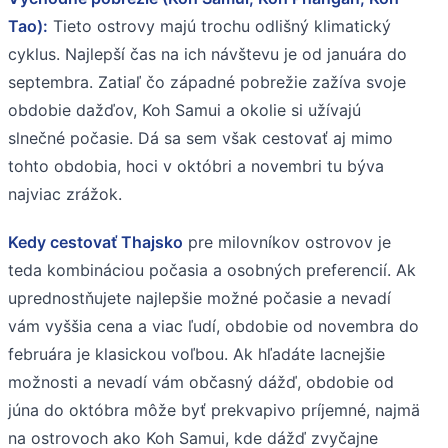
Tao):
Tieto ostrovy majú trochu odlišný klimatický
cyklus. Najlepší čas na ich návštevu je od januára do
septembra. Zatiaľ čo západné pobrežie zažíva svoje
obdobie dažďov, Koh Samui a okolie si užívajú
slnečné počasie. Dá sa sem však cestovať aj mimo
tohto obdobia, hoci v októbri a novembri tu býva
najviac zrážok.
Kedy cestovať Thajsko
pre milovníkov ostrovov je
teda kombináciou počasia a osobných preferencií. Ak
uprednostňujete najlepšie možné počasie a nevadí
vám vyššia cena a viac ľudí, obdobie od novembra do
februára je klasickou voľbou. Ak hľadáte lacnejšie
možnosti a nevadí vám občasný dážď, obdobie od
júna do októbra môže byť prekvapivo príjemné, najmä
na ostrovoch ako Koh Samui, kde dážď zvyčajne