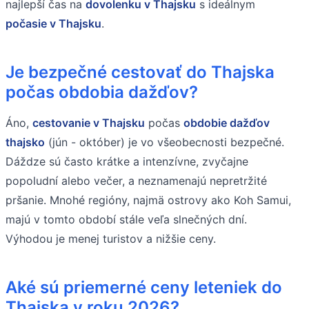
najlepší čas na
dovolenku v Thajsku
s ideálnym
počasie v Thajsku
.
Je bezpečné cestovať do Thajska
počas obdobia dažďov?
Áno,
cestovanie v Thajsku
počas
obdobie dažďov
thajsko
(jún - október) je vo všeobecnosti bezpečné.
Dáždze sú často krátke a intenzívne, zvyčajne
popoludní alebo večer, a neznamenajú nepretržité
pršanie. Mnohé regióny, najmä ostrovy ako Koh Samui,
majú v tomto období stále veľa slnečných dní.
Výhodou je menej turistov a nižšie ceny.
Aké sú priemerné ceny leteniek do
Thajska v roku 2026?