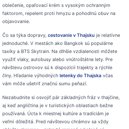
oblečenie, opaľovací krém s vysokým ochranným
faktorom, repelent proti hmyzu a pohodlnú obuv na
objavovanie.
Čo sa týka dopravy,
cestovanie v Thajsku
je relatívne
jednoduché. V mestách ako Bangkok sú populárne
taxíky a BTS Skytrain. Na dlhšie vzdialenosti môžete
využiť vlaky, autobusy alebo vnútroštátne lety. Pre
návštevu ostrovov sú k dispozícii trajekty a rýchle
člny. Hľadanie výhodných
letenky do Thajska
včas
vám môže ušetriť značnú sumu peňazí.
Nezabudnite si osvojiť pár základných fráz v thajčine,
aj keď angličtina je v turistických oblastiach bežne
používaná. Úcta k miestnej kultúre a tradíciám je
veľmi dôležitá. Pred návštevou chrámov sa vždy