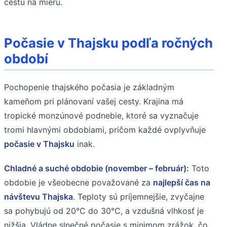
cestu na mieru.
Počasie v Thajsku podľa ročných
období
Pochopenie thajského počasia je základným
kameňom pri plánovaní vašej cesty. Krajina má
tropické monzúnové podnebie, ktoré sa vyznačuje
tromi hlavnými obdobiami, pričom každé ovplyvňuje
počasie v Thajsku
inak.
Chladné a suché obdobie (november – február):
Toto
obdobie je všeobecne považované za
najlepší čas na
návštevu Thajska
. Teploty sú príjemnejšie, zvyčajne
sa pohybujú od 20°C do 30°C, a vzdušná vlhkosť je
nižšia. Vládne slnečné počasie s minimom zrážok, čo