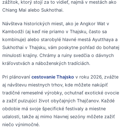
zážitok, ktorý stojí za to vidieť, najmä v mestách ako
Chiang Mai alebo Sukhothai.
Návšteva historických miest, ako je Angkor Wat v
Kambodži (aj keď nie priamo v Thajsku, často sa
kombinuje) alebo starobylé hlavné mestá Ayutthaya a
Sukhothai v Thajsku, vám poskytne pohľad do bohatej
minulosti krajiny. Chrámy a ruiny svedčia o dávnych
kráľovstvách a náboženských tradíciách.
Pri plánovaní
cestovanie Thajsko
v roku 2026, zvážte
aj návštevu miestnych trhov, kde môžete nakúpiť
tradičné remeselné výrobky, ochutnať exotické ovocie
a zažiť pulzujúci život obyčajných Thajčanov. Každé
obdobie má svoje špecifické festivaly a miestne
udalosti, takže aj mimo hlavnej sezóny môžete zažiť
niečo výnimočné.