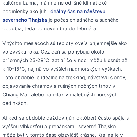
kultúrou Lanna, má mierne odlišné klimatické
podmienky ako juh.
Ideálny čas na návštevu
severného Thajska
je počas chladného a suchého
obdobia, teda od novembra do februára.
V týchto mesiacoch sú teploty oveľa príjemnejšie ako
vo zvyšku roka. Cez deň sa pohybujú okolo
príjemných 25-28°C, zatiaľ čo v noci môžu klesnúť až
k 10-15°C, najmä vo vyšších nadmorských výškach.
Toto obdobie je ideálne na trekking, návštevu slonov,
objavovanie chrámov a rušných nočných trhov v
Chiang Mai, alebo na relax v malebných horských
dedinkách.
Aj keď sa obdobie dažďov (jún-október) často spája s
vyššou vlhkosťou a prehánkami, severné Thajsko
môže byť v tomto čase obzvlášť krásne. Krajina je v