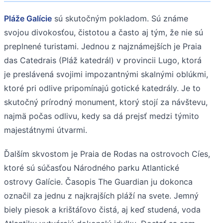
Pláže Galície
sú skutočným pokladom. Sú známe
svojou divokosťou, čistotou a často aj tým, že nie sú
preplnené turistami. Jednou z najznámejších je Praia
das Catedrais (Pláž katedrál) v provincii Lugo, ktorá
je preslávená svojimi impozantnými skalnými oblúkmi,
ktoré pri odlive pripomínajú gotické katedrály. Je to
skutočný prírodný monument, ktorý stojí za návštevu,
najmä počas odlivu, kedy sa dá prejsť medzi týmito
majestátnymi útvarmi.
Ďalším skvostom je Praia de Rodas na ostrovoch Cíes,
ktoré sú súčasťou Národného parku Atlantické
ostrovy Galície. Časopis The Guardian ju dokonca
označil za jednu z najkrajších pláží na svete. Jemný
biely piesok a krištáľovo čistá, aj keď studená, voda