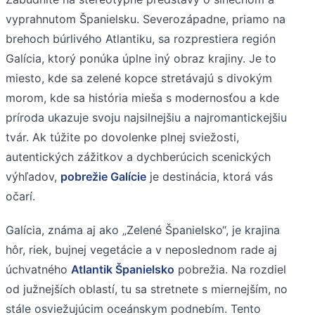
vyprahnutom Španielsku. Severozápadne, priamo na
brehoch búrlivého Atlantiku, sa rozprestiera región
Galícia, ktorý ponúka úplne iný obraz krajiny. Je to
miesto, kde sa zelené kopce stretávajú s divokým
morom, kde sa história mieša s modernosťou a kde
príroda ukazuje svoju najsilnejšiu a najromantickejšiu
tvár. Ak túžite po dovolenke plnej sviežosti,
autentických zážitkov a dychberúcich scenických
výhľadov,
pobrežie Galície
je destinácia, ktorá vás
očarí.
Galícia, známa aj ako „Zelené Španielsko“, je krajina
hôr, riek, bujnej vegetácie a v neposlednom rade aj
úchvatného
Atlantik Španielsko
pobrežia. Na rozdiel
od južnejších oblastí, tu sa stretnete s miernejším, no
stále osviežujúcim oceánskym podnebím. Tento