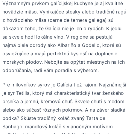
Významným prvkom galícijskej kuchyne je aj kvalitné
hovädzie mäso. Vynikajúce steaky alebo tradičné ragú
z hovädzieho mäsa (carne de ternera gallega) sú
dôkazom toho, že Galícia nie je len o rybách. K jedlu
sa skvele hodí lokálne víno. V regióne sa pestujú
najmä biele odrody ako Albariño a Godello, ktoré sú
osviežujúce a majú perfektnú kyslosť na doplnenie
morských plodov. Nebojte sa opýtať miestnych na ich
odporúčania, radi vám poradia s výberom.
Pre milovníkov syrov je Galícia tiež rajom. Najznámejší
je syr Tetilla, ktorý má charakteristický tvar ženského
prsníka a jemnú, krémovú chuť. Skvele chutí s medom
alebo ako súčasť rôznych pokrmov. A na záver sladká
bodka? Skúste tradičný koláč zvaný Tarta de
Santiago, mandľový koláč s vianočným motívom