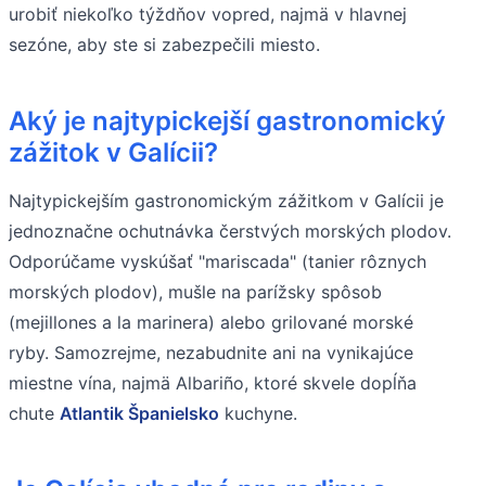
urobiť niekoľko týždňov vopred, najmä v hlavnej
sezóne, aby ste si zabezpečili miesto.
Aký je najtypickejší gastronomický
zážitok v Galícii?
Najtypickejším gastronomickým zážitkom v Galícii je
jednoznačne ochutnávka čerstvých morských plodov.
Odporúčame vyskúšať "mariscada" (tanier rôznych
morských plodov), mušle na parížsky spôsob
(mejillones a la marinera) alebo grilované morské
ryby. Samozrejme, nezabudnite ani na vynikajúce
miestne vína, najmä Albariño, ktoré skvele dopĺňa
chute
Atlantik Španielsko
kuchyne.