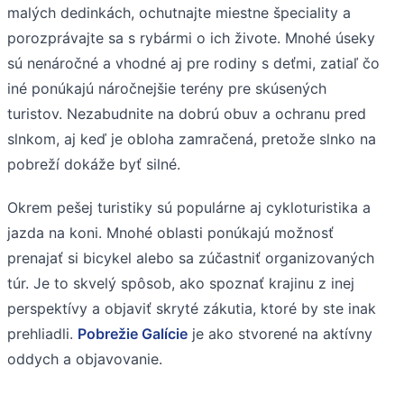
malých dedinkách, ochutnajte miestne špeciality a
porozprávajte sa s rybármi o ich živote. Mnohé úseky
sú nenáročné a vhodné aj pre rodiny s deťmi, zatiaľ čo
iné ponúkajú náročnejšie terény pre skúsených
turistov. Nezabudnite na dobrú obuv a ochranu pred
slnkom, aj keď je obloha zamračená, pretože slnko na
pobreží dokáže byť silné.
Okrem pešej turistiky sú populárne aj cykloturistika a
jazda na koni. Mnohé oblasti ponúkajú možnosť
prenajať si bicykel alebo sa zúčastniť organizovaných
túr. Je to skvelý spôsob, ako spoznať krajinu z inej
perspektívy a objaviť skryté zákutia, ktoré by ste inak
prehliadli.
Pobrežie Galície
je ako stvorené na aktívny
oddych a objavovanie.