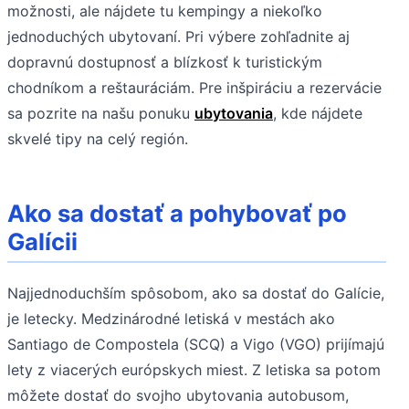
možnosti, ale nájdete tu kempingy a niekoľko
jednoduchých ubytovaní. Pri výbere zohľadnite aj
dopravnú dostupnosť a blízkosť k turistickým
chodníkom a reštauráciám. Pre inšpiráciu a rezervácie
sa pozrite na našu ponuku
ubytovania
, kde nájdete
skvelé tipy na celý región.
Ako sa dostať a pohybovať po
Galícii
Najjednoduchším spôsobom, ako sa dostať do Galície,
je letecky. Medzinárodné letiská v mestách ako
Santiago de Compostela (SCQ) a Vigo (VGO) prijímajú
lety z viacerých európskych miest. Z letiska sa potom
môžete dostať do svojho ubytovania autobusom,