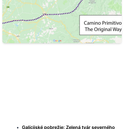
Galícijské pobrežie: Zelená tvár severného