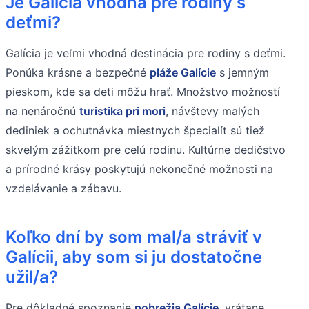
Je Galícia vhodná pre rodiny s
deťmi?
Galícia je veľmi vhodná destinácia pre rodiny s deťmi.
Ponúka krásne a bezpečné
pláže Galície
s jemným
pieskom, kde sa deti môžu hrať. Množstvo možností
na nenáročnú
turistika pri mori
, návštevy malých
dediniek a ochutnávka miestnych špecialít sú tiež
skvelým zážitkom pre celú rodinu. Kultúrne dedičstvo
a prírodné krásy poskytujú nekonečné možnosti na
vzdelávanie a zábavu.
Koľko dní by som mal/a stráviť v
Galícii, aby som si ju dostatočne
užil/a?
Pre dôkladné spoznanie
pobrežia Galície
, vrátane