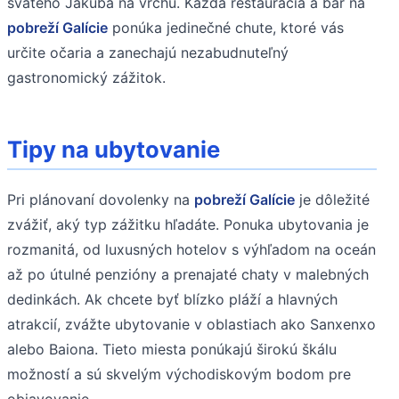
svätého Jakuba na vrchu. Každá reštaurácia a bar na
pobreží Galície
ponúka jedinečné chute, ktoré vás
určite očaria a zanechajú nezabudnuteľný
gastronomický zážitok.
Tipy na ubytovanie
Pri plánovaní dovolenky na
pobreží Galície
je dôležité
zvážiť, aký typ zážitku hľadáte. Ponuka ubytovania je
rozmanitá, od luxusných hotelov s výhľadom na oceán
až po útulné penzióny a prenajaté chaty v malebných
dedinkách. Ak chcete byť blízko pláží a hlavných
atrakcií, zvážte ubytovanie v oblastiach ako Sanxenxo
alebo Baiona. Tieto miesta ponúkajú širokú škálu
možností a sú skvelým východiskovým bodom pre