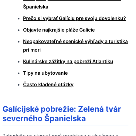
Španielska
Prečo si vybrať Galíciu pre svoju dovolenku?
Objavte najkrajšie pláže Galície
Neopakovateľné scenické výhľady a turistika
pri mori
Kulinárske zážitky na pobreží Atlantiku
Tipy na ubytovanie
Často kladené otázky
Galícijské pobrežie: Zelená tvár
severného Španielska
Zabudnite na stereotypné predstavy o slnečnom a