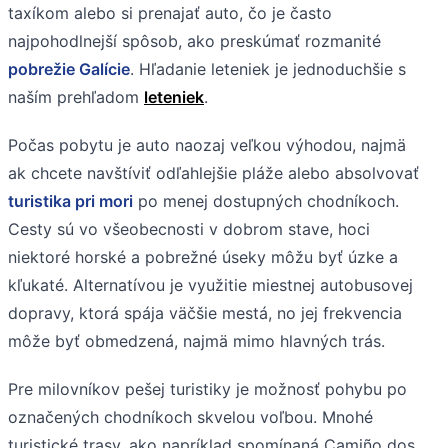
taxíkom alebo si prenajať auto, čo je často
najpohodlnejší spôsob, ako preskúmať rozmanité
pobrežie Galície
. Hľadanie leteniek je jednoduchšie s
naším prehľadom
leteniek
.
Počas pobytu je auto naozaj veľkou výhodou, najmä
ak chcete navštíviť odľahlejšie pláže alebo absolvovať
turistika pri mori
po menej dostupných chodníkoch.
Cesty sú vo všeobecnosti v dobrom stave, hoci
niektoré horské a pobrežné úseky môžu byť úzke a
kľukaté. Alternatívou je využitie miestnej autobusovej
dopravy, ktorá spája väčšie mestá, no jej frekvencia
môže byť obmedzená, najmä mimo hlavných trás.
Pre milovníkov pešej turistiky je možnosť pohybu po
označených chodníkoch skvelou voľbou. Mnohé
turistické trasy, ako napríklad spomínaná Camiño dos