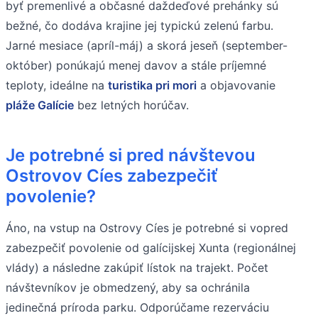
byť premenlivé a občasné daždeďové prehánky sú
bežné, čo dodáva krajine jej typickú zelenú farbu.
Jarné mesiace (apríl-máj) a skorá jeseň (september-
október) ponúkajú menej davov a stále príjemné
teploty, ideálne na
turistika pri mori
a objavovanie
pláže Galície
bez letných horúčav.
Je potrebné si pred návštevou
Ostrovov Cíes zabezpečiť
povolenie?
Áno, na vstup na Ostrovy Cíes je potrebné si vopred
zabezpečiť povolenie od galícijskej Xunta (regionálnej
vlády) a následne zakúpiť lístok na trajekt. Počet
návštevníkov je obmedzený, aby sa ochránila
jedinečná príroda parku. Odporúčame rezerváciu