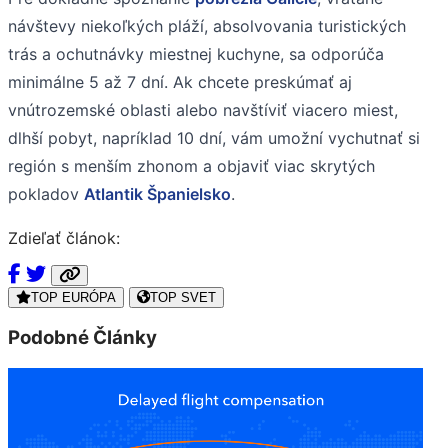
návštevy niekoľkých pláží, absolvovania turistických
trás a ochutnávky miestnej kuchyne, sa odporúča
minimálne 5 až 7 dní. Ak chcete preskúmať aj
vnútrozemské oblasti alebo navštíviť viacero miest,
dlhší pobyt, napríklad 10 dní, vám umožní vychutnať si
región s menším zhonom a objaviť viac skrytých
pokladov
Atlantik Španielsko
.
Zdieľať článok:
TOP EURÓPA
TOP SVET
Podobné Články