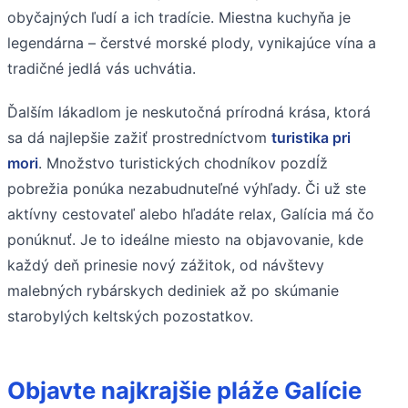
obyčajných ľudí a ich tradície. Miestna kuchyňa je
legendárna – čerstvé morské plody, vynikajúce vína a
tradičné jedlá vás uchvátia.
Ďalším lákadlom je neskutočná prírodná krása, ktorá
sa dá najlepšie zažiť prostredníctvom
turistika pri
mori
. Množstvo turistických chodníkov pozdĺž
pobrežia ponúka nezabudnuteľné výhľady. Či už ste
aktívny cestovateľ alebo hľadáte relax, Galícia má čo
ponúknuť. Je to ideálne miesto na objavovanie, kde
každý deň prinesie nový zážitok, od návštevy
malebných rybárskych dediniek až po skúmanie
starobylých keltských pozostatkov.
Objavte najkrajšie pláže Galície