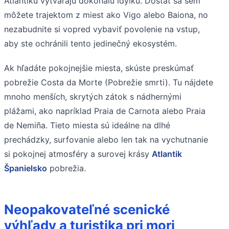
Atlantiku vytvárajú dokonalú idylku. Dostať sa sem
môžete trajektom z miest ako Vigo alebo Baiona, no
nezabudnite si vopred vybaviť povolenie na vstup,
aby ste ochránili tento jedinečný ekosystém.
Ak hľadáte pokojnejšie miesta, skúste preskúmať
pobrežie Costa da Morte (Pobrežie smrti). Tu nájdete
mnoho menších, skrytých zátok s nádhernými
plážami, ako napríklad Praia de Carnota alebo Praia
de Nemiña. Tieto miesta sú ideálne na dlhé
prechádzky, surfovanie alebo len tak na vychutnanie
si pokojnej atmosféry a surovej krásy
Atlantik
Španielsko
pobrežia.
Neopakovateľné scenické
výhľady a turistika pri mori