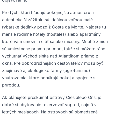
objavovanie.
Pre tých, ktorí hľadajú pokojnejšiu atmosféru a
autentickejší zážitok, sú ideálnou voľbou malé
rybárske dedinky pozdĺž Costa da Morte. Nájdete tu
menšie rodinné hotely (hostales) alebo apartmány,
ktoré vám umožnia cítiť sa ako miestny. Mnohé z nich
sú umiestnené priamo pri mori, takže si môžete ráno
vychutnať východ slnka nad Atlantikom priamo z
okna. Pre dobrodružnejších cestovateľov môžu byť
zaujímavé aj ekologické farmy (agroturismo)
vnútrozemia, ktoré ponúkajú pokoj a spojenie s
prírodou.
Ak plánujete preskúmať ostrovy Cíes alebo Ons, je
dobré si ubytovanie rezervovať vopred, najmä v
letných mesiacoch. Na ostrovoch sú obmedzené